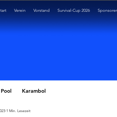
tart
Verein
Vorstand
Survival-Cup 2026
Sponsore
Pool
Karambol
2023
1 Min. Lesezeit