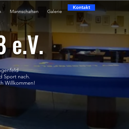
Kontakt
n
Mannschaften
Galerie
 e.V.
ngenfeld
d Sport nach.
lich Willkommen!