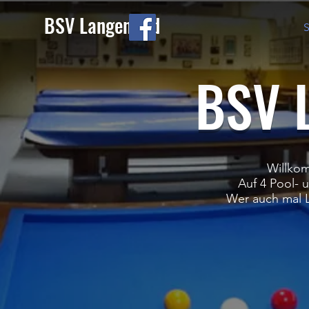
BSV Langenfeld
S
BSV L
Willkom
Auf 4 Pool-
Wer auch mal L